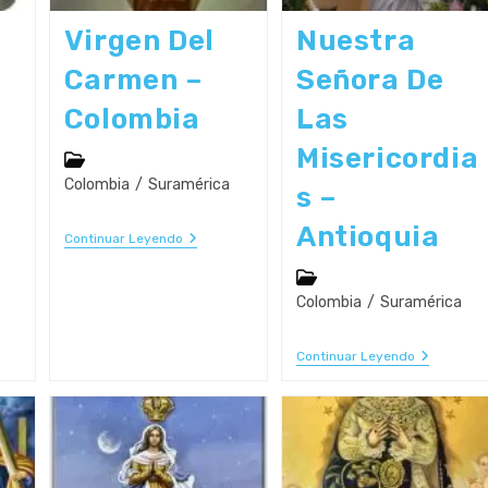
Virgen Del
Nuestra
Carmen –
Señora De
Colombia
Las
Misericordia
Categoría
de
Colombia
/
Suramérica
S –
la
entrada:
Antioquia
Virgen
Continuar Leyendo
Del
Carmen
Categoría
–
de
Colombia
/
Suramérica
Colombia
a
la
entrada:
Nuestra
Continuar Leyendo
o
Señora
De
Las
Misericord
–
n
Antioquia