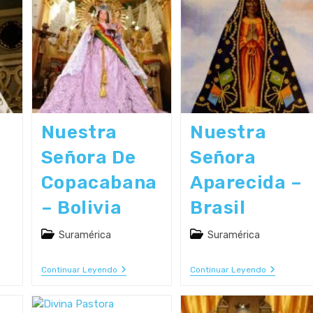
Y
De
Tres
Caacupé
–
–
Uruguay
Paraguay
Nuestra
Nuestra
Señora De
Señora
Copacabana
Aparecida –
– Bolivia
Brasil
Categoría
Categoría
Suramérica
Suramérica
de
de
la
la
Nuestra
Nuestra
Continuar Leyendo
Continuar Leyendo
entrada:
entrada:
Señora
Señora
De
Aparecida
n
Copacabana
–