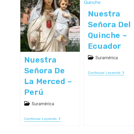
De
Maipú
–
Nuestra
Chile
Señora Del
Quinche –
Ecuador
Categoría
Suramérica
Nuestra
de
Señora De
la
Nuestr
Continuar Leyendo
entrada:
Señora
La Merced –
Del
Quinch
Perú
–
Ecuado
Categoría
Suramérica
de
la
Nuestra
Continuar Leyendo
entrada:
Señora
De
La