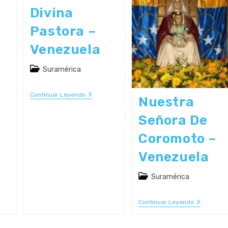
–
Brasil
Bolivia
Divina
Pastora –
Venezuela
Categoría
Suramérica
de
la
Divina
Continuar Leyendo
Nuestra
entrada:
Pastora
–
Señora De
Venezuela
a
Coromoto –
e
Venezuela
r
Categoría
Suramérica
de
la
Nuestra
Continuar Leyendo
entrada:
Señora
De
Coromoto