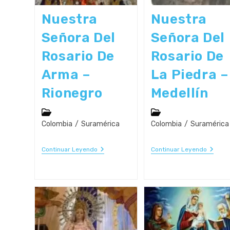
Nuestra
Nuestra
Señora Del
Señora Del
Rosario De
Rosario De
Arma –
La Piedra –
Rionegro
Medellín
Categoría
Categoría
de
de
Colombia
/
Suramérica
Colombia
/
Suramérica
la
la
entrada:
entrada:
Nuestra
Nuestr
Continuar Leyendo
Continuar Leyendo
Señora
Señora
Del
Del
Rosario
Rosari
De
De
Arma
La
–
Piedra
Rionegro
–
Medellí