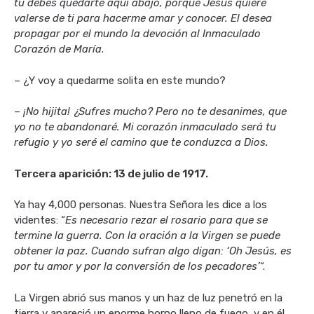
tú debes quedarte aquí abajo, porque Jesús quiere
valerse de ti para hacerme amar y conocer. El desea
propagar por el mundo la devoción al Inmaculado
Corazón de María
.
– ¿Y voy a quedarme solita en este mundo?
–
¡No hijita! ¿Sufres mucho? Pero no te desanimes, que
yo no te abandonaré. Mi corazón inmaculado será tu
refugio y yo seré el camino que te conduzca a Dios.
Tercera aparición: 13 de julio de 1917.
Ya hay 4,000 personas. Nuestra Señora les dice a los
videntes: “
Es necesario rezar el rosario para que se
termine la guerra. Con la oración a la Virgen se puede
obtener la paz. Cuando sufran algo digan: ‘Oh Jesús, es
por tu amor y por la conversión de los pecadores’
“.
La Virgen abrió sus manos y un haz de luz penetró en la
tierra y apareció un enorme horno lleno de fuego, y en él