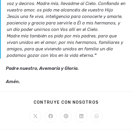
voz y deciros: Madre mía, llevadme al Cielo. Confiando en
vuestro amor, os pido me alcancéis de vuestro Hijo
Jesús una fe viva, inteligencia para conocerle y amarle,
paciencia y gracia para servirle a Él a mis hermanos, y
un día poder unirnos con Vos allí en el Cielo.
Madre mía también os pido por mis padres, para que
vivan unidos en el amor; por mis hermanos, familiares y
amigos, para que viviendo unidos en familia un día
podamos gozar con Vos en la vida eterna.
”
Padre nuestro, Avemaría y Gloria.
Amén.
SHARE
CONTRUYE CON NOSOTROS
THIS
CONTENT
Opens
Opens
Opens
Opens
Opens
in
in
in
in
in
a
a
a
a
a
new
new
new
new
new