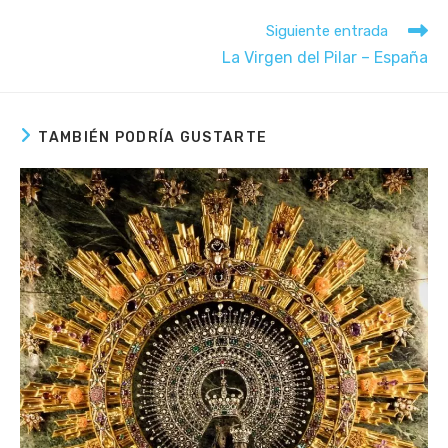
window
window
window
window
window
Leer
Siguiente entrada
más
La Virgen del Pilar – España
artículos
TAMBIÉN PODRÍA GUSTARTE